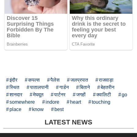
इंदौर
कपल्स
पैलेस
जलप्रपात
राजवाड़ा
स्थित
पातालपानी
गार्डन
बिताने
बेहतरीन
शानदार
मेघदूत
पार्टनर
जगहों
क्वालिटी
go
somewhere
indore
heart
touching
place
know
best
LATEST NEWS