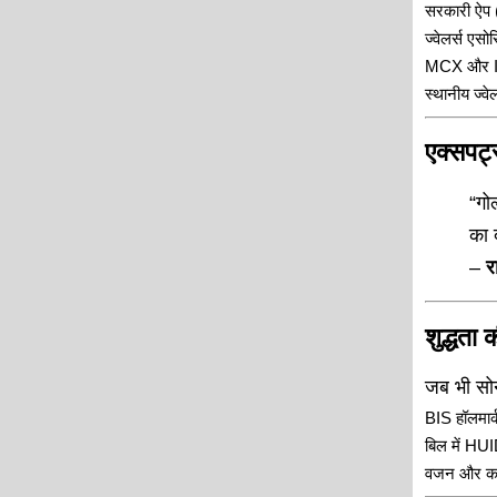
सरकारी ऐप
ज्वेलर्स एस
MCX और IB
स्थानीय ज्वे
एक्सपर्ट
“गो
का 
–
र
शुद्धता 
जब भी सोना 
BIS हॉलमार्
बिल में HUI
वजन और करंट