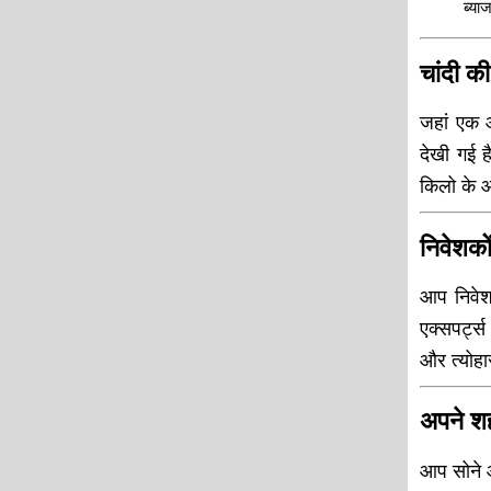
ब्या
चांदी की
जहां एक ओ
देखी गई 
किलो के 
निवेशको
आप निवेश
एक्सपर्ट
और त्योहार
अपने शह
आप सोने औ