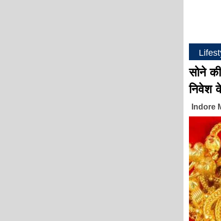
Lifes
सोने क
निवेश क
Indore 