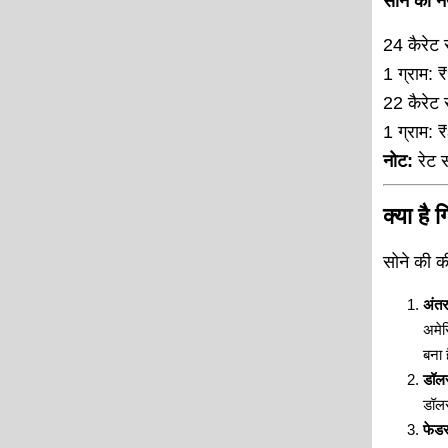
सोने का 
24 कैरेट 
1 ग्राम:
22 कैरेट 
1 ग्राम:
नोट:
रेट 
क्या है
सोने की की
अंतर
अमेर
बना 
डॉलर 
डॉलर
फेडर