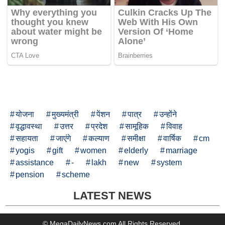
योजना
मुख्यमंत्री
पेंशन
पात्र
उन्होंने
वृद्धावस्था
उत्तर
प्रदेश
सामूहिक
विवाह
सहायता
जाएंगे
कल्याण
समीक्षा
वार्षिक
cm
yogis
gift
women
elderly
marriage
assistance
-
lakh
new
system
pension
scheme
LATEST NEWS
© MegaDailyNews.com All Rights Reserved.