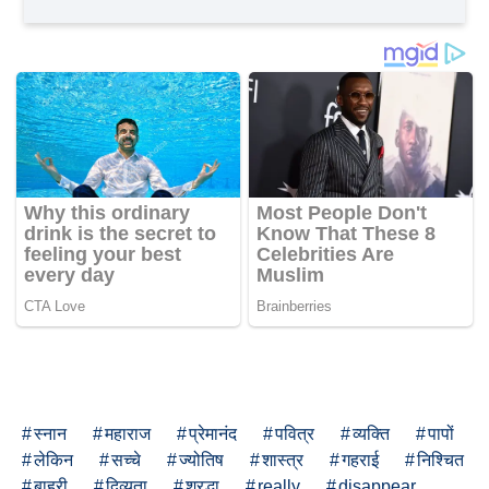
स्नान
महाराज
प्रेमानंद
पवित्र
व्यक्ति
पापों
लेकिन
सच्चे
ज्योतिष
शास्त्र
गहराई
निश्चित
बाहरी
दिव्यता
श्रद्धा
really
disappear