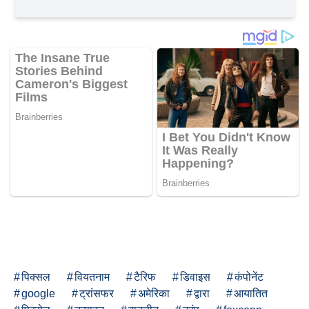
पिक्सल
वियतनाम
टैरिफ
डिवाइस
कंपोनेंट
google
ट्रांसफर
अमेरिका
द्वारा
आयातित