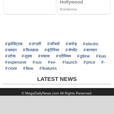
इलेक्ट्रिक
लग्ज़री
फीचर्स
करोड़
electric
दमदार
फिलहाल
इंटीरियर
सेगमेंट
शानदार
लॉन्च
लुक्स
मचाया
प्रीमियम
gtline
kias
expensive
suv
ev-
launch
price
-
crore
flew
features
LATEST NEWS
© MegaDailyNews.com All Rights Reserved.