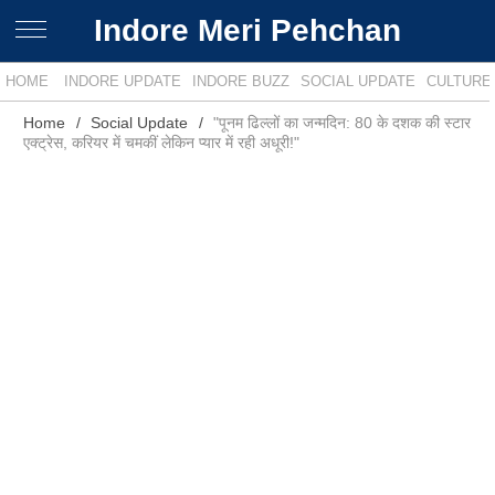
Indore Meri Pehchan
HOME
INDORE UPDATE
INDORE BUZZ
SOCIAL UPDATE
CULTURE
Home
Social Update
"पूनम ढिल्लों का जन्मदिन: 80 के दशक की स्टार
एक्ट्रेस, करियर में चमकीं लेकिन प्यार में रही अधूरी!"