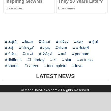
उन्होंने
फिल्म
ढिल्लों
करियर
प्यार
दोनों
उन्हें
‘त्रिशूल’
पढ़ाई
चोपड़ा
अभिनेत्री
लेकिन
मामले
रिपोर्ट्स
मानें
poonam
dhillons
birthday
-s
star
actress
shone
career
incomplete
love
LATEST NEWS
© MegaDailyNews.com All Rights Reserved.