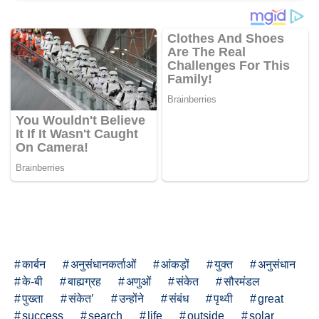
कार्बन
अनुसंधानकर्ताओं
आंकड़ों
युक्त
अनुसंधान
के-बी
बाह्यग्रह
अणुओं
संकेत
सौरमंडल
पुख्ता
संकेत’
उन्होंने
संबंध
पृथ्वी
great
success
search
life
outside
solar