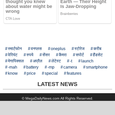
स्मार्टफोन
वनप्लस
oneplus
स्टोरेज
करीब
वेरियंट
रुपये
सेंसर
कैमरा
सपोर्ट
हैंडसेट
मेगापिक्सल
अप्रैल
लेटेस्ट
-t
launch
-mah
battery
-mp
camera
smartphone
know
price
special
features
LATEST NEWS
© MegaDailyNews.com All Rights Reserved.