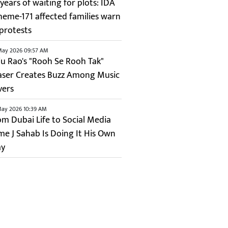
years of waiting for plots: IDA
heme-171 affected families warn
 protests
May 2026 09:57 AM
ju Rao's "Rooh Se Rooh Tak"
aser Creates Buzz Among Music
vers
May 2026 10:39 AM
om Dubai Life to Social Media
me J Sahab Is Doing It His Own
y