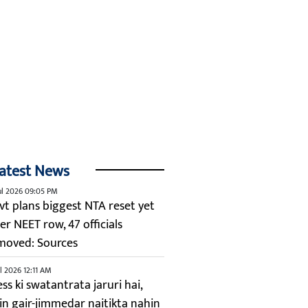
atest News
ul 2026 09:05 PM
vt plans biggest NTA reset yet
er NEET row, 47 officials
moved: Sources
ul 2026 12:11 AM
ss ki swatantrata jaruri hai,
kin gair-jimmedar naitikta nahin