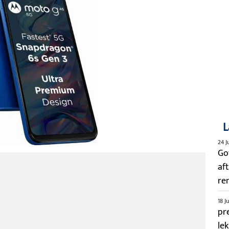
L
24 J
Go
aft
re
18 J
pre
le