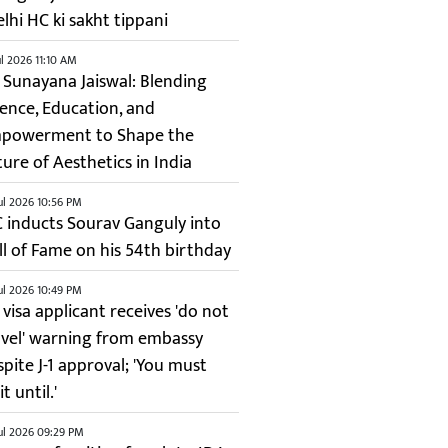
elhi HC ki sakht tippani
ul 2026 11:10 AM
. Sunayana Jaiswal: Blending
ience, Education, and
powerment to Shape the
ture of Aesthetics in India
ul 2026 10:56 PM
C inducts Sourav Ganguly into
ll of Fame on his 54th birthday
ul 2026 10:49 PM
 visa applicant receives 'do not
avel' warning from embassy
spite J-1 approval; 'You must
t until.'
ul 2026 09:29 PM