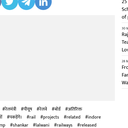
25 
Sc
of
30 
Ra
Te
Lo
28 
Fr
Fa
Wa
रेलमंत्री
पीयूष
रेलवे
बोर्ड
अतिरिक्त
ों
पकड़ेंगे।
rail
projects
related
indore
mp
shankar
lalwani
railways
released