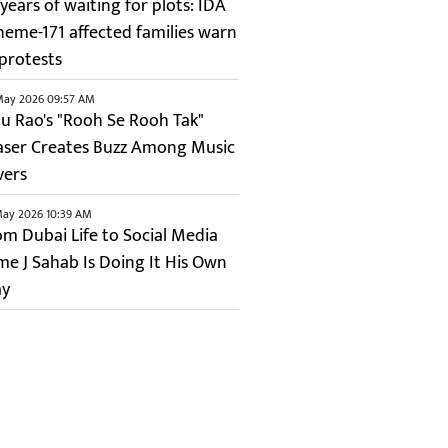
years of waiting for plots: IDA
heme-171 affected families warn
 protests
May 2026 09:57 AM
ju Rao's "Rooh Se Rooh Tak"
aser Creates Buzz Among Music
vers
May 2026 10:39 AM
om Dubai Life to Social Media
me J Sahab Is Doing It His Own
y