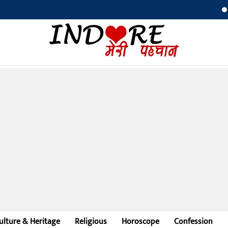
माँ की 
ulture & Heritage
Religious
Horoscope
Confession