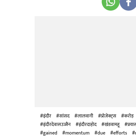
इंदौर
सांसद
लालवानी
प्रोजेक्ट्स
करोड़
इंदौरदेवासउज्जैन
इंदौरदाहोद
खंडवामहू
प्रयास
gained
momentum
due
efforts