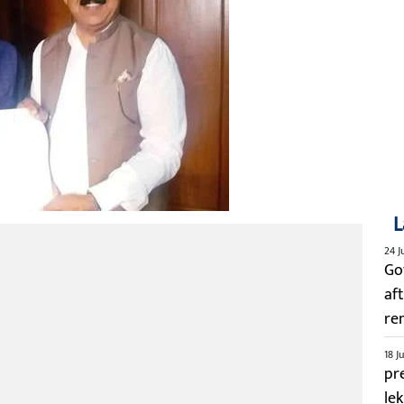
L
24 J
Go
aft
re
18 J
pre
le