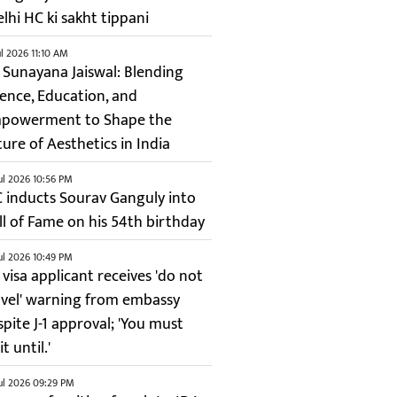
elhi HC ki sakht tippani
ul 2026 11:10 AM
. Sunayana Jaiswal: Blending
ience, Education, and
powerment to Shape the
ture of Aesthetics in India
ul 2026 10:56 PM
C inducts Sourav Ganguly into
ll of Fame on his 54th birthday
ul 2026 10:49 PM
 visa applicant receives 'do not
avel' warning from embassy
spite J-1 approval; 'You must
t until.'
ul 2026 09:29 PM