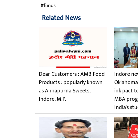
funds
Related News
Dear Customers : AMB Food
Indore ne
Products : popularly known
Oklahoma 
as Annapurna Sweets,
ink pact t
Indore, M.P.
MBA prog
India's st