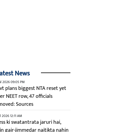
atest News
ul 2026 09:05 PM
vt plans biggest NTA reset yet
er NEET row, 47 officials
moved: Sources
ul 2026 12:11 AM
ss ki swatantrata jaruri hai,
kin gair-jimmedar naitikta nahin