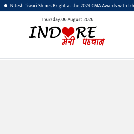
Nitesh Tiwari Shines Bright at the 2024 CMA Awards with Izhar-E-
Thursday, 06 August 2026