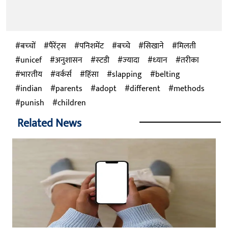
बच्‍चों
पैरेंट्स
पनिशमेंट
बच्‍चे
सिखाने
मिलती
unicef
अनुशासन
स्‍टडी
ज्‍यादा
ध्‍यान
तरीका
भारतीय
वर्कर्स
हिंसा
slapping
belting
indian
parents
adopt
different
methods
punish
children
Related News