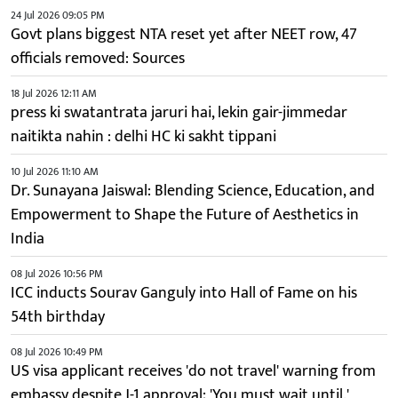
24 Jul 2026 09:05 PM
Govt plans biggest NTA reset yet after NEET row, 47
officials removed: Sources
18 Jul 2026 12:11 AM
press ki swatantrata jaruri hai, lekin gair-jimmedar
naitikta nahin : delhi HC ki sakht tippani
10 Jul 2026 11:10 AM
Dr. Sunayana Jaiswal: Blending Science, Education, and
Empowerment to Shape the Future of Aesthetics in
India
08 Jul 2026 10:56 PM
ICC inducts Sourav Ganguly into Hall of Fame on his
54th birthday
08 Jul 2026 10:49 PM
US visa applicant receives 'do not travel' warning from
embassy despite J-1 approval; 'You must wait until.'