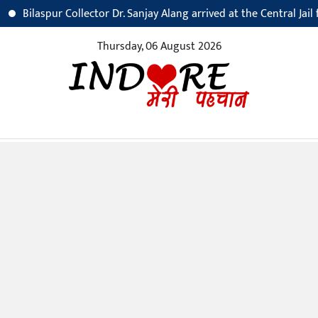
aspur Collector Dr. Sanjay Alang arrived at the Central Jail for an in
Thursday, 06 August 2026