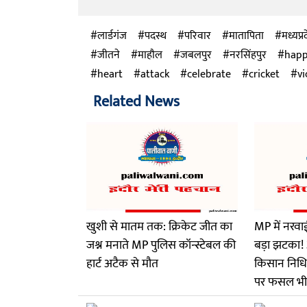
लार्डगंज
पदस्थ
परिवार
मातापिता
मध्यप्र
जीतने
माहौल
जबलपुर
नरसिंहपुर
happ
heart
attack
celebrate
cricket
vi
Related News
खुशी से मातम तक: क्रिकेट जीत का
MP में नरवा
जश्न मनाते MP पुलिस कॉन्स्टेबल की
बड़ा झटका! 
हार्ट अटैक से मौत
किसान निध
पर फसल भी 