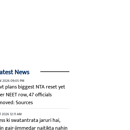
atest News
ul 2026 09:05 PM
vt plans biggest NTA reset yet
er NEET row, 47 officials
moved: Sources
ul 2026 12:11 AM
ss ki swatantrata jaruri hai,
kin gair-jimmedar naitikta nahin