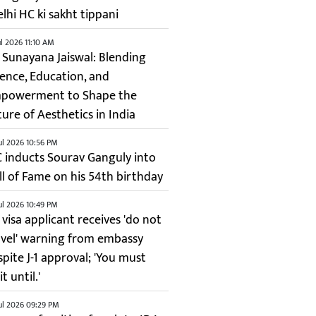
elhi HC ki sakht tippani
ul 2026 11:10 AM
. Sunayana Jaiswal: Blending
ience, Education, and
powerment to Shape the
ture of Aesthetics in India
ul 2026 10:56 PM
C inducts Sourav Ganguly into
ll of Fame on his 54th birthday
ul 2026 10:49 PM
 visa applicant receives 'do not
avel' warning from embassy
spite J-1 approval; 'You must
t until.'
ul 2026 09:29 PM