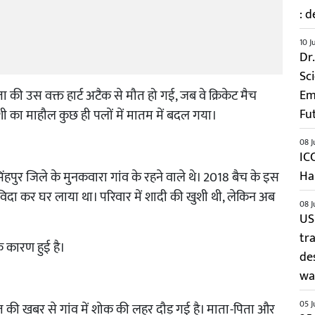
: d
10 J
Dr
Sc
ला की उस वक्त हार्ट अटैक से मौत हो गई, जब वे क्रिकेट मैच
Em
शी का माहौल कुछ ही पलों में मातम में बदल गया।
Fu
08 J
IC
ंहपुर जिले के मुनकवारा गांव के रहने वाले थे। 2018 बैच के इस
Ha
िदा कर घर लाया था। परिवार में शादी की खुशी थी, लेकिन अब
08 J
US
tr
े कारण हुई है।
de
wai
05 J
त की खबर से गांव में शोक की लहर दौड़ गई है। माता-पिता और