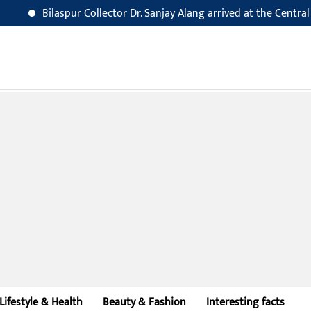
Bilaspur Collector Dr. Sanjay Alang arrived at the Central Jail for
Lifestyle & Health
Beauty & Fashion
Interesting facts