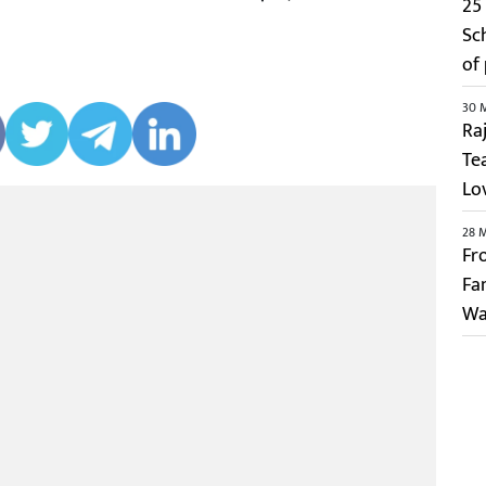
25 
Sc
of
30 
Ra
Te
Lo
28 
Fr
Fa
Wa