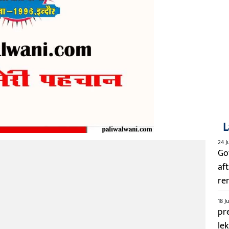
L
24 J
Go
aft
re
18 J
pre
le