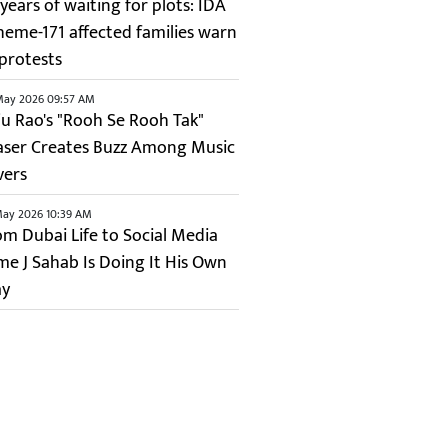
years of waiting for plots: IDA
heme-171 affected families warn
 protests
May 2026 09:57 AM
ju Rao's "Rooh Se Rooh Tak"
aser Creates Buzz Among Music
vers
May 2026 10:39 AM
om Dubai Life to Social Media
me J Sahab Is Doing It His Own
y