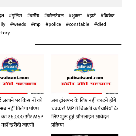
देश
पुलिस
वर्षीय
कॉन्स्टेबल
शुक्ला
हार्ट
क्रिकेट
ily
weeds
mp
police
constable
died
ctory
ई जलाने पर किसानों को
अब ट्रांसफर के लिए नहीं काटने होंगे
अब नहीं मिलेगा पीएम
चक्कर! MP में बिजली कर्मचारियों के
ि का ₹6,000 और MSP
लिए शुरू हुई ऑनलाइन आवेदन
नहीं खरीदी जाएगी
प्रक्रिया