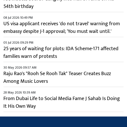
54th birthday
08 Jul 2026 10:49 PM
US visa applicant receives 'do not travel' warning from
embassy despite J-1 approval; 'You must wait until.'
05 Jul 2026 09:29 PM
25 years of waiting for plots: IDA Scheme-171 affected
families warn of protests
30 May 2026 09:57 AM
Raju Rao's "Rooh Se Rooh Tak" Teaser Creates Buzz
Among Music Lovers
28 May 2026 10:39 AM
From Dubai Life to Social Media Fame J Sahab Is Doing
It His Own Way