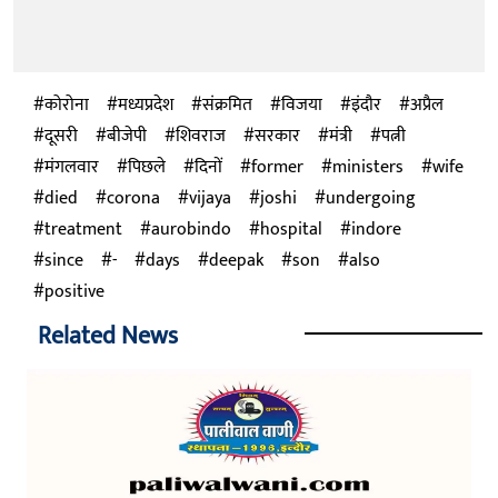
कोरोना
मध्यप्रदेश
संक्रमित
विजया
इंदौर
अप्रैल
दूसरी
बीजेपी
शिवराज
सरकार
मंत्री
पत्नी
मंगलवार
पिछले
दिनों
former
ministers
wife
died
corona
vijaya
joshi
undergoing
treatment
aurobindo
hospital
indore
since
-
days
deepak
son
also
positive
Related News