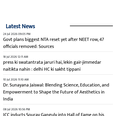
Latest News
24 Jul 2026 09:05 PM
Govt plans biggest NTA reset yet after NEET row, 47
officials removed: Sources
18 Jul 2026 12:11 AM
press ki swatantrata jaruri hai, lekin gair-jimmedar
naitikta nahin : delhi HC ki sakht tippani
10 Jul 2026 11:10 AM
Dr. Sunayana Jaiswal: Blending Science, Education, and
Empowerment to Shape the Future of Aesthetics in
India
08 Jul 2026 10:56 PM
ICC inducts Sourav Ganguly into Hall of Fame on his