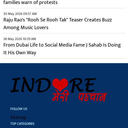
families warn of protests
30 May 2026 09:57 AM
Raju Rao's "Rooh Se Rooh Tak" Teaser Creates Buzz
Among Music Lovers
28 May 2026 10:39 AM
From Dubai Life to Social Media Fame J Sahab Is Doing
It His Own Way
FOLLOW US
Sitemap
TOP CATEGORIES