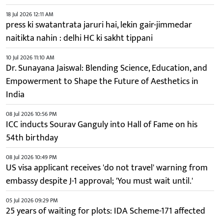
18 Jul 2026 12:11 AM
press ki swatantrata jaruri hai, lekin gair-jimmedar
naitikta nahin : delhi HC ki sakht tippani
10 Jul 2026 11:10 AM
Dr. Sunayana Jaiswal: Blending Science, Education, and
Empowerment to Shape the Future of Aesthetics in
India
08 Jul 2026 10:56 PM
ICC inducts Sourav Ganguly into Hall of Fame on his
54th birthday
08 Jul 2026 10:49 PM
US visa applicant receives 'do not travel' warning from
embassy despite J-1 approval; 'You must wait until.'
05 Jul 2026 09:29 PM
25 years of waiting for plots: IDA Scheme-171 affected