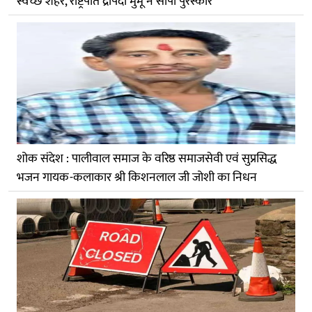
स्वच्छ शहर, राष्ट्रपति द्रौपदी मुर्मू ने सौंपा पुरस्कार
शोक संदेश : पालीवाल समाज के वरिष्ठ समाजसेवी एवं सुप्रसिद्ध
भजन गायक-कलाकार श्री किशनलाल जी जोशी का निधन